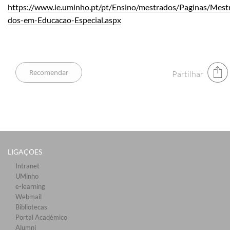
https://www.ie.uminho.pt/pt/Ensino/mestrados/Paginas/Mestr
dos-em-Educacao-Especial.aspx​
Partilhar
LIGAÇÕES​
Intranet
UMinho
e-learning
Webmail​
Bibliotecas​
Portal Académico
Alumni