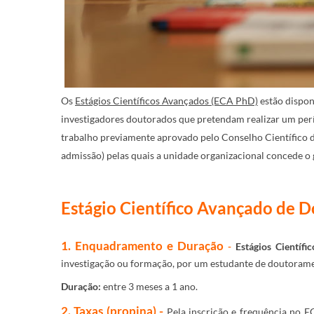
Os
Estágios Científicos Avançados (ECA PhD)
estão dispon
investigadores doutorados que pretendam realizar um per
trabalho previamente aprovado pelo Conselho Científico d
admissão) pelas quais a unidade organizacional concede o 
Estágio Científico Avançado de Do
1. Enquadramento e Duração
-
Estágios Científ
investigação ou formação, por um
estudante de doutorame
Duração:
entre 3 meses a 1 ano.
2. Taxas (propina) -
Pela inscrição e frequência no 