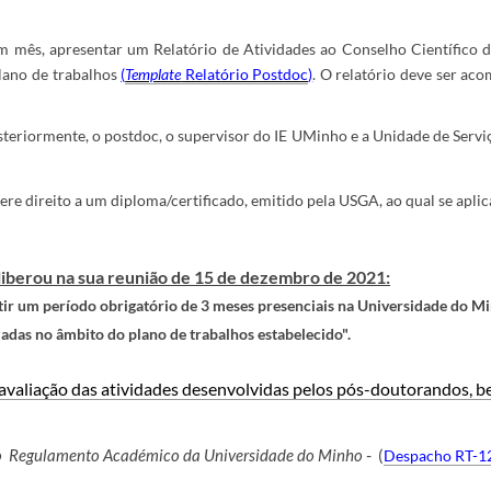
m mês, apresentar um Relatório de Atividades ao Conselho Científico 
plano de trabalhos
(
Template
Relatório Postdoc
)
. O relatório deve ser ac
steriormente, o postdoc, o supervisor do IE UMinho e a Unidade de Ser
re direito a um diploma/certificado, emitido pela USGA, ao qual se apl
eliberou na sua reunião de 15 de dezembro de 2021:
ir um período obrigatório de 3 meses presenciais na Universidade do M
zadas no âmbito do plano de trabalhos estabelecido".
 avaliação das atividades desenvolvidas pelos pós-doutorandos, 
o
Regulamento Académico da Universidade do Minho
-
(
Despacho RT-1