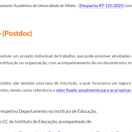
amento Académico da Universidade do Minho
-
(
Despacho RT-125/202
5
) (ver
 (Postdoc)
olver um projeto individual de trabalho, que pode envolver atividades
 Instituição ou organização, com acompanhamento de um docente e/ou i
Postdoc são devidas uma taxa de inscrição, a qual incorpora um seguro
inho, tendo como referência o
valor fixado anualmente para as propina
 respetivo
Departa
m
ento n
o Instituto de Educação
.
do CC do Instituto de Educação, acompanhado de: