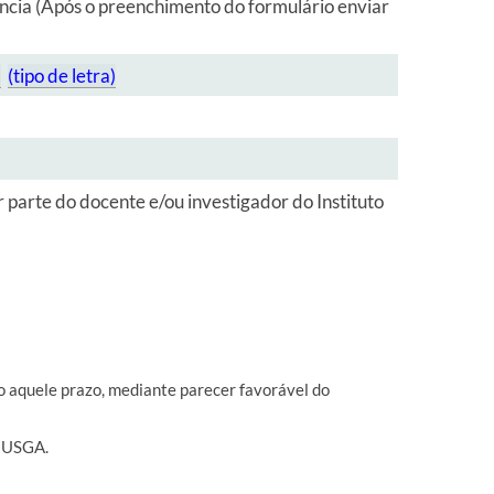
ncia (Após o preenchimento do formulário enviar
)
(t
ipo de l
etra)
parte do docente e/ou investigador do Instituto
o aquele prazo, mediante parecer favorável do
a USGA.