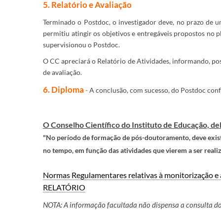
5. Relatório e Avaliação
Terminado o Postdoc, o investigador deve, no prazo de u
permitiu atingir os objetivos e entregáveis propostos no 
supervisionou o Postdoc.
O CC apreciará o Relatório de Atividades, informando, po
de avaliação.
6. Diploma
-
A
conclusão, com sucesso, do Postdoc confe
O Conselho Científico do Instituto de Educação, d
"No período de formação de pós-doutoramento, deve exist
no tempo, em função das atividades que vierem a ser reali
Normas R
egulamentares relativas à monitorização e
RELATÓRIO
NOTA: A informação facultada não dispensa a consulta
d