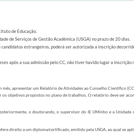
ituto de Educação.
idade de Serviços de Gestão Académica (USGA) no prazo de 20 dias.
candidatos estrangeiros, poderá ser autorizada a inscrição decorrid
ses após a sua admissão pelo CC, não tiver havido lugar a inscrição
 mês, apresentar um Relatório de Atividades ao Conselho Científico (CC
r os objetivos propostos no plano de trabalhos. O relatório deve ser a
posteriormente, o doutorando, o supervisor do IE UMinho e a Unidade
ere direito a um diploma/certificado, emitido pela USGA, ao qual se ap