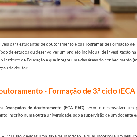
íveis para estudantes de doutoramento e os
Programas de Formação de
íodo de estudos ou desenvolver um projeto individual de investigação n
o Instituto de Educação e que integre uma das
áreas do conhecimento
(m
grau de doutor.
utoramento - Formação de 3.º ciclo (ECA P
icos Avançados de doutoramento (ECA PhD)
permite desenvolver um pr
nto inscrito numa outra universidade, sob a supervisão de um docente 
ECA PhD são devidas uma taxa de inscrição, a qual incorpora um seguro