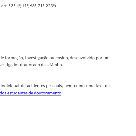
 art. º 3.º, 4.º, 11.º, 63.º, 71.º, 223.º).
 de formação, investigação ou ensino, desenvolvido por um
nvestigador doutorado da UMinho.
 individual de acidentes pessoais, bem como uma taxa de
s dos estudantes de doutoramento
.