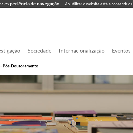
hor experiência de navegação.
Ao utilizar o website está a consentir o 
estigação
Sociedade
Internacionalização
Eventos
o - Pós-Doutoramento