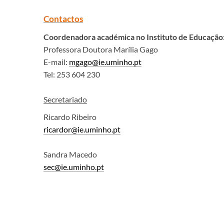
Contactos
Coordenadora académica no Instituto de Educação
Professora Doutora Marília Gago
E-mail:
mgago@ie.uminho.pt
Tel: 253 604 230
Secretariado
Ricardo Ribeiro
ricardor@ie.uminho.pt
Sandra Macedo
sec@ie.uminho.pt