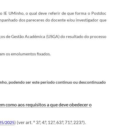
do IE UMinho, o qual deve referir de que forma o Postdoc
ompanhado dos pareceres do docente e/ou investigador que
viços de Gestão Académica (USGA) do resultado do processo
icam os emolumentos fixados.
inho, podendo ser este período continuo ou descontinuado
bem como aos requisitos a que deve obedecer o
25/202
5
) (ver art. º 3.º, 4.º, 12.º, 63.º, 71.º, 223.º).