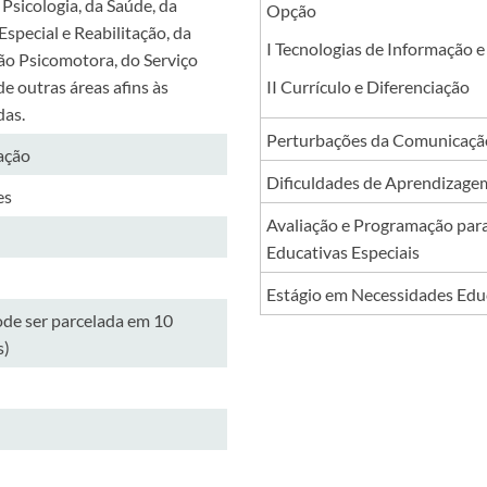
 Psicologia, da Saúde, da
Opção
special e Reabilitação, da
I Tecnologias de Informação
ão Psicomotora, do Serviço
 de outras áreas afins às
II Currículo e Diferenciação
das.
Perturbações da Comunicaçã
zação
Dificuldades de Aprendizagem
es
Avaliação e Programação par
Educativas Especiais
Estágio em Necessidades Educ
ode ser parcelada em 10
s)