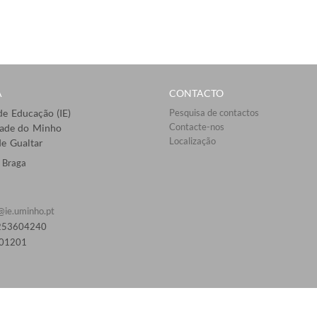
A
CONTACTO
 de Educação (IE)
Pesquisa de contactos
Contacte-nos
dade do Minho
Localização
e Gualtar
 Braga
@ie.uminho.pt
 253604240
01201​