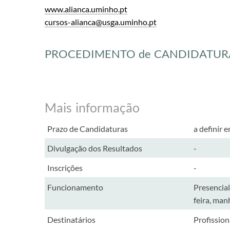
www.alianca.uminho.pt
cursos-alianca@usga.uminho.pt
PROCEDIMENTO de CANDIDATURA
Mais informação
​Prazo de Candidaturas
a definir 
​Divulgação dos Resultados
​-
​Inscrições
-
​Funcionamento
​Presencial
feira, man
​Destinatários
​Profissio