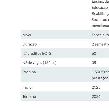
Ensino, da
Educação E
Reabilitaç
Social, ou
menciona
​Nível
​Especiali
​Duração
​2 semestr
​N.º créditos ECTS
​60
​N.º de vagas (1.ª fase)
​35
​Propina
1.500€ (p
prestaçõe
​Início
2025
​Término
​2026