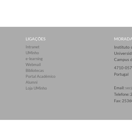
LIGAÇÕES​
MORAD
Intranet
Instituto
UMinho
Universi
e-learning
Campus d
Webmail​
4710-057
Bibliotecas​
Portugal
Portal Académico
Alumni
Email:
sec
Loja UMinho
Telefone:
Fax: 2536