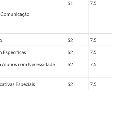
S1
7,5
 e Comunicação
o
S2
7,5
 Específicas
S2
7,5
a Alunos com Necessidade
S2
7,5
ativas Especiais
S2
7,5