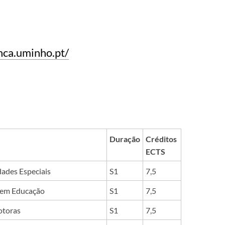
anca.uminho.pt/
Duração
Créditos
ECTS
dades Especiais
S1
7,5
 em Educação
S1
7,5
otoras
S1
7,5