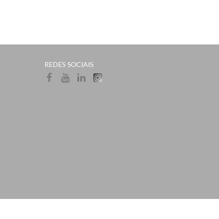
​REDES SOCIAI​S​​