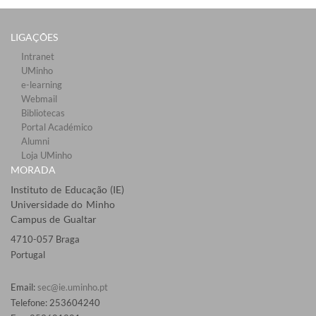
LIGAÇÕES​
Intranet
UMinho
e-learning
Webmail​
Bibliotecas​
Portal Académico
Alumni
Loja UMinho
MORADA
Instituto de Educação (IE)
Universidade do Minho
Campus de Gualtar
4710-057 Braga
Portugal
Email:
sec@ie.uminho.pt
Telefone: 253604240