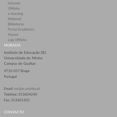
Intranet
UMinho
e-learning
Webmail​
Bibliotecas​
Portal Académico
Alumni
Loja UMinho
MORADA
Instituto de Educação (IE)
Universidade do Minho
Campus de Gualtar
4710-057 Braga
Portugal
Email:
sec@ie.uminho.pt
Telefone: 253604240
Fax: 253601201​
CONTACTO