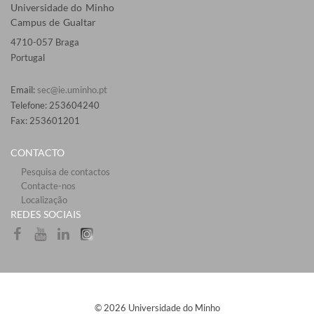
Universidade do Minho
Campus de Gualtar
4710-057 Braga
Portugal
Email:
sec@ie.uminho.pt
Telefone: 253604240
Fax: 253601201​
CONTACTO
Pesquisa de contactos
Contacte-nos
Localização
​REDES SOCIAI​S​​
© 2026 Universidade do Minho​