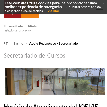
Este website utiliza cookies para lhe proporcionar uma
x
melhor experiência de navegação.
Ao utilizar o website está
Aceitar
a consentir o uso de cookies.
PT
>
Ensino
>
Apoio Pedagógico - Secretariado
Secretariado de Cursos
Horário de Atendimento da UOEI​ (IE