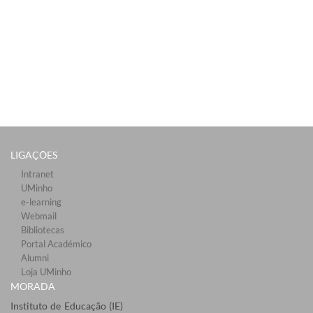
LIGAÇÕES​
Intranet
UMinho
e-learning
Webmail​
Bibliotecas​
Portal Académico
Alumni
Loja UMinho
MORADA
Instituto de Educação (IE)