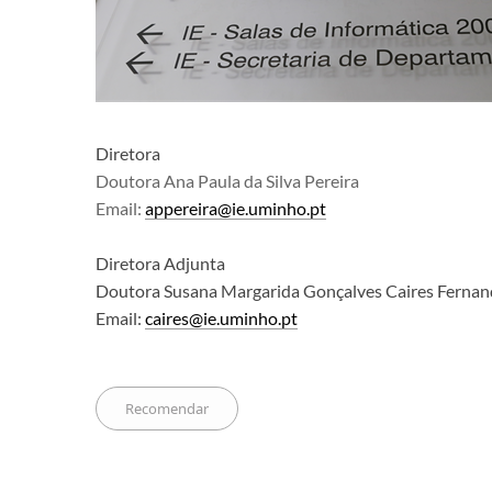
​​Diretora
Doutora Ana Paula da Silva Pereira
Email:
appereira@ie.uminho​.pt
​Dire​tora Adjunta
Doutora Susana Margarida Gonçalves Caires Fernan
Email:
caires@ie.uminho.pt