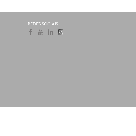
​REDES SOCIAI​S​​