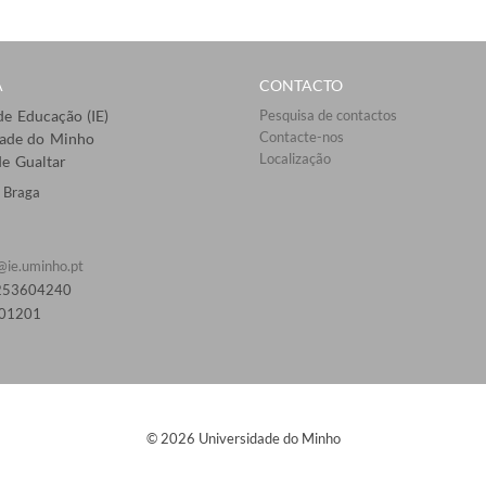
A
CONTACTO
 de Educação (IE)
Pesquisa de contactos
Contacte-nos
dade do Minho
Localização
e Gualtar
 Braga
@ie.uminho.pt
 253604240
01201​
© 2026 Universidade do Minho​