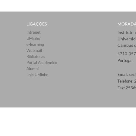
LIGAÇÕES​
MORAD
Intranet
Instituto
UMinho
Universi
e-learning
Campus d
Webmail​
4710-057
Bibliotecas​
Portugal
Portal Académico
Alumni
Email:
sec
Loja UMinho
Telefone:
Fax: 2536