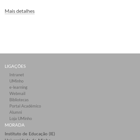
Mais detalhes
LIGAÇÕES​
Intranet
UMinho
e-learning
Webmail​
Bibliotecas​
Portal Académico
Alumni
Loja UMinho
MORADA
Instituto de Educação (IE)