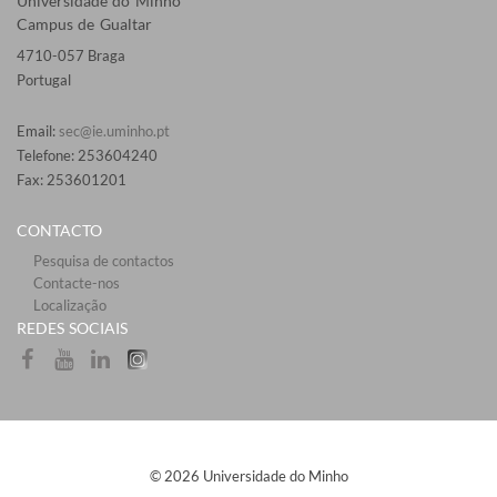
Universidade do Minho
Campus de Gualtar
4710-057 Braga
Portugal
Email:
sec@ie.uminho.pt
Telefone: 253604240
Fax: 253601201​
CONTACTO
Pesquisa de contactos
Contacte-nos
Localização
​REDES SOCIAI​S​​
© 2026 Universidade do Minho​