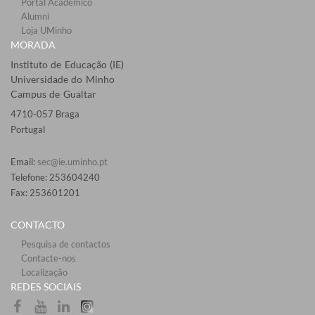
Portal Académico
Alumni
Loja UMinho
MORADA
Instituto de Educação (IE)
Universidade do Minho
Campus de Gualtar
4710-057 Braga
Portugal
Email:
sec@ie.uminho.pt
Telefone: 253604240
Fax: 253601201​
CONTACTO
Pesquisa de contactos
Contacte-nos
Localização
​REDES SOCIAI​S​​