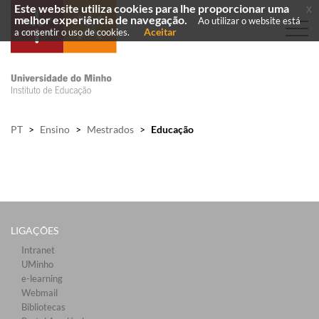
Este website utiliza cookies para lhe proporcionar uma
x
melhor experiência de navegação.
Ao utilizar o website está
Aceitar
a consentir o uso de cookies.
PT
>
Ensino
>
Mestrados
>
Educação
LIGAÇÕES​
Intranet
UMinho
e-learning
Webmail​
Bibliotecas​