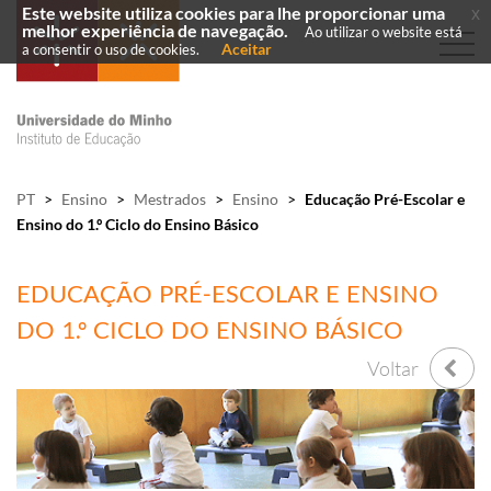
Este website utiliza cookies para lhe proporcionar uma
x
melhor experiência de navegação.
Ao utilizar o website está
Aceitar
a consentir o uso de cookies.
PT
>
Ensino
>
Mestrados
>
Ensino
>
Educação Pré-Escolar e
Ensino do 1.º Ciclo do Ensino Básico
EDUCAÇÃO PRÉ-ESCOLAR E ENSINO
DO 1.º CICLO DO ENSINO BÁSICO
Voltar