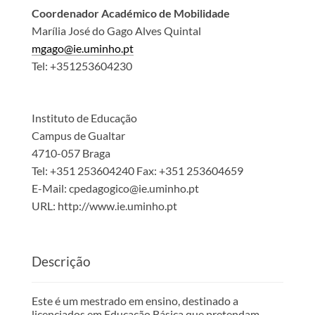
Coordenador Académico de Mobilidade
Marília José do Gago Alves Quintal
mgago@ie.uminho.pt
Tel:
+351253604230
Instituto de Educação
Campus de Gualtar
4710-057 Braga
Tel:
+351 253604240
Fax:
+351 253604659
E-Mail:
cpedagogico@ie.uminho.pt
URL:
http://www.ie.uminho.pt
Descrição
Este é um mestrado em ensino, destinado a
licenciados em Educação Básica que pretendam