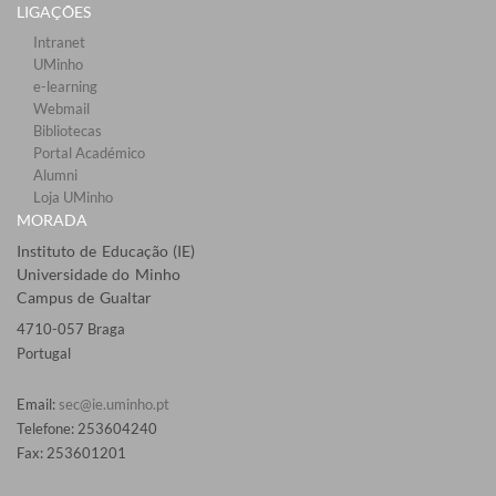
LIGAÇÕES​
Intranet
UMinho
e-learning
Webmail​
Bibliotecas​
Portal Académico
Alumni
Loja UMinho
MORADA
Instituto de Educação (IE)
Universidade do Minho
Campus de Gualtar
4710-057 Braga
Portugal
Email:
sec@ie.uminho.pt
Telefone: 253604240
Fax: 253601201​