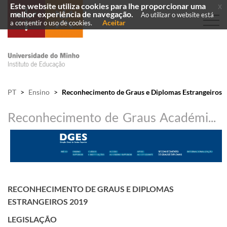
Este website utiliza cookies para lhe proporcionar uma
x
melhor experiência de navegação.
Ao utilizar o website está
Aceitar
a consentir o uso de cookies.
PT
>
Ensino
>
Reconhecimento de Graus e Diplomas Estrangeiros
Reconhecimento de Graus Académicos e Diplomas Estrangeiros
​RECONHECIMENTO DE GRAUS E DIPLOMAS
ESTRANGEIROS 2019
LEGISLAÇÃO