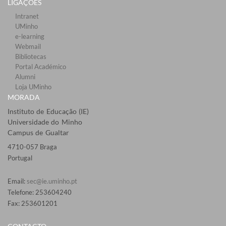
LIGAÇÕES​
Intranet
UMinho
e-learning
Webmail​
Bibliotecas​
Portal Académico
Alumni
Loja UMinho
MORADA
Instituto de Educação (IE)
Universidade do Minho
Campus de Gualtar
4710-057 Braga
Portugal
Email:
sec@ie.uminho.pt
Telefone: 253604240
Fax: 253601201​