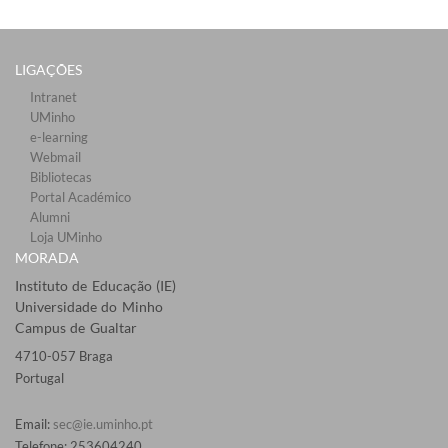
LIGAÇÕES​
Intranet
UMinho
e-learning
Webmail​
Bibliotecas​
Portal Académico
Alumni
Loja UMinho
MORADA
Instituto de Educação (IE)
Universidade do Minho
Campus de Gualtar
4710-057 Braga
Portugal
Email:
sec@ie.uminho.pt
Telefone: 253604240