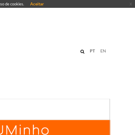
Aceitar
x
uso de cookies.
PT
EN