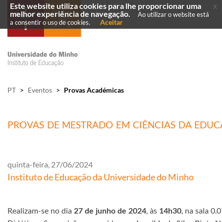
Este website utiliza cookies para lhe proporcionar uma
x
melhor experiência de navegação.
Ao utilizar o website está
Aceitar
a consentir o uso de cookies.
PT
>
Eventos
>
Provas Académicas
PROVAS DE MESTRADO EM CIÊNCIAS DA EDUCA
quinta-feira, 27/06/2024
Instituto de Educação da Universidade do Minho
Realizam-se no dia
27 de junho de 2024
, às
14h30
, na sala 0