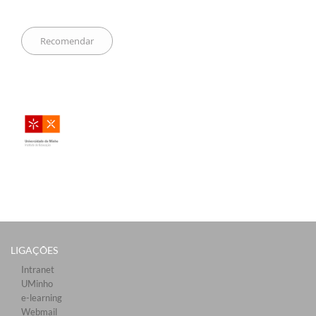
LIGAÇÕES​
Intranet
UMinho
e-learning
Webmail​