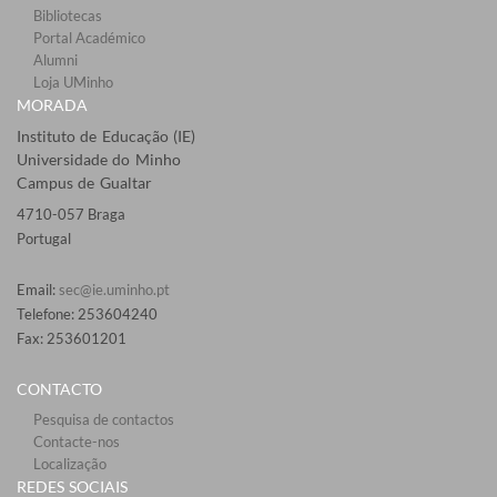
Bibliotecas​
Portal Académico
Alumni
Loja UMinho
MORADA
Instituto de Educação (IE)
Universidade do Minho
Campus de Gualtar
4710-057 Braga
Portugal
Email:
sec@ie.uminho.pt
Telefone: 253604240
Fax: 253601201​
CONTACTO
Pesquisa de contactos
Contacte-nos
Localização
​REDES SOCIAI​S​​