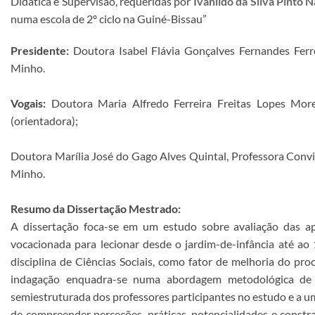
Didática e Supervisão, requeridas por
Ivanildo da Silva Pinto 
numa escola de 2º ciclo na Guiné-Bissau”
Presidente:
Doutora Isabel Flávia Gonçalves Fernandes Ferre
Minho.
Vogais:
Doutora Maria Alfredo Ferreira Freitas Lopes More
(orientadora);
Doutora Marília José do Gago Alves Quintal, Professora Convi
Minho.
Resumo da Dissertação Mestrado:
A dissertação foca-se em um estudo sobre avaliação das apr
vocacionada para lecionar desde o jardim-de-infância até ao 
disciplina de Ciências Sociais, como fator de melhoria do pr
indagação enquadra-se numa abordagem metodológica de n
semiestruturada dos professores participantes no estudo e a um
de compreender perceções, práticas, potencialidades e constr