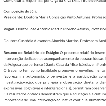
Comunitária
, requeridas por Olga da Silva Dias.
Título do Relat
Composição do Júri:
Presidente:
Doutora Maria Conceição Pinto Antunes, Professo
Vogais:
Doutor José António Martin Moreno Afonso, Professor 
Doutora Custódia Alexandra Almeida Martins, Professora Auxil
Resumo do Relatório de Estágio:
O presente relatório inser
intervenção dedicado ao acompanhamento de pessoas idosas, in
da Folgosa que pertence à Santa Casa da Misericórdia, em Pont
O trabalho tem como finalidade promover o envelhecimento at
favoreçam a autonomia, o bem-estar e a participação comu
investigação-ação, que privilegia a observação direta, o diá
expressivas, cognitivas e intergeracionais), permitiram observa
Os resultados obtidos demonstram que a educação e a cultura 
importância de uma intervenção educativa contínua, humanizada 