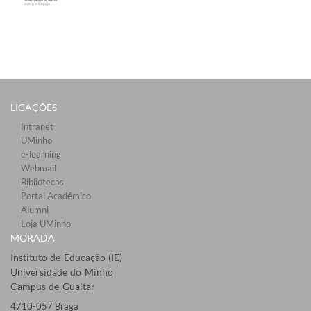
LIGAÇÕES​
Intranet
UMinho
e-learning
Webmail​
Bibliotecas​
Portal Académico
Alumni
Loja UMinho
MORADA
Instituto de Educação (IE)
Universidade do Minho
Campus de Gualtar
4710-057 Braga