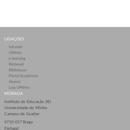
LIGAÇÕES​
Intranet
UMinho
e-learning
Webmail​
Bibliotecas​
Portal Académico
Alumni
Loja UMinho
MORADA
Instituto de Educação (IE)
Universidade do Minho
Campus de Gualtar
4710-057 Braga
Portugal