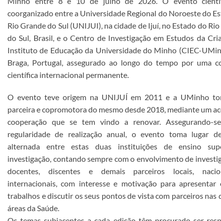
Minho entre 8 e 10 de julho de 2026. O evento científ
coorganizado entre a Universidade Regional do Noroeste do E
Rio Grande do Sul (UNIJUI), na cidade de Ijuí, no Estado do Ri
do Sul, Brasil, e o Centro de Investigação em Estudos da Cri
Instituto de Educação da Universidade do Minho (CIEC-UMin
Braga, Portugal, assegurado ao longo do tempo por uma c
científica internacional permanente.
O evento teve origem na UNIJUÍ em 2011 e a UMinho to
parceira e copromotora do mesmo desde 2018, mediante um ac
cooperação que se tem vindo a renovar. Assegurando-s
regularidade de realização anual, o evento toma lugar d
alternada entre estas duas instituições de ensino sup
investigação, contando sempre com o envolvimento de investi
docentes, discentes e demais parceiros locais, naci
internacionais, com interesse e motivação para apresentar 
trabalhos e discutir os seus pontos de vista com parceiros nas 
áreas da Saúde.
Os temas subjacentes a cada edição têm procurado ser resp