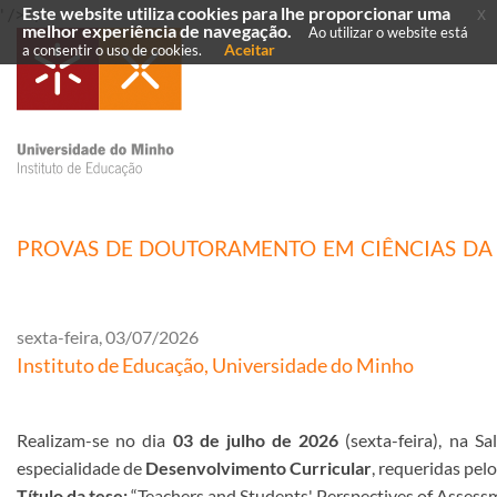
' />
Este website utiliza cookies para lhe proporcionar uma
' />
x
melhor experiência de navegação.
Ao utilizar o website está
Aceitar
a consentir o uso de cookies.
PROVAS DE DOUTORAMENTO EM CIÊNCIAS DA 
sexta-feira, 03/07/2026
Instituto de Educação, Universidade do Minho
Realizam-se no dia
03 de julho de 2026
(sexta-feira), na S
especialidade de
Desenvolvimento Curricular
, requeridas pel
Título da tese:
“Teachers and Students' Perspectives of Asses