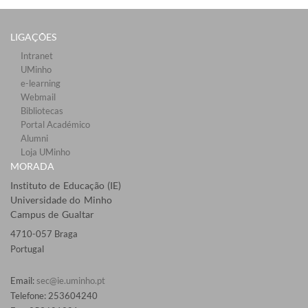
LIGAÇÕES​
Intranet
UMinho
e-learning
Webmail​
Bibliotecas​
Portal Académico
Alumni
Loja UMinho
MORADA
Instituto de Educação (IE)
Universidade do Minho
Campus de Gualtar
4710-057 Braga
Portugal
Email:
sec@ie.uminho.pt
Telefone: 253604240