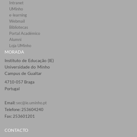
Intranet
UMinho
e-learning
Webmail​
Bibliotecas​
Portal Académico
Alumni
Loja UMinho
MORADA
Instituto de Educação (IE)
Universidade do Minho
Campus de Gualtar
4710-057 Braga
Portugal
Email:
sec@ie.uminho.pt
Telefone: 253604240
Fax: 253601201​
CONTACTO