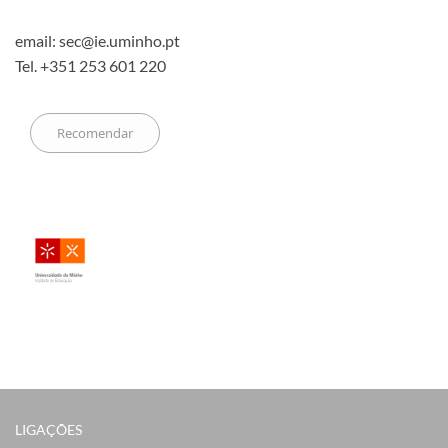
email: sec@ie.uminho.pt
Tel. +351 253 601 220
LIGAÇÕES​