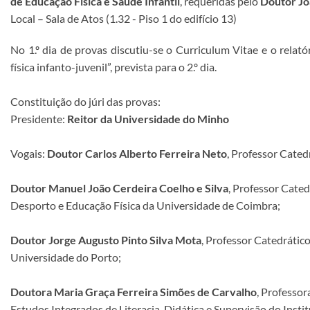
de Educação Física e Saúde Infantil
, requeridas pelo
Doutor Jo
Local – Sala de Atos (1.32 - Piso 1 do edifício 13)
No 1.º dia de provas discutiu-se o Curriculum Vitae e o relató
física infanto-juvenil”, prevista para o 2.º dia.
Constituição do júri das provas:
Presidente:
Reitor da Universidade do Minho
Vogais:
Doutor Carlos Alberto Ferreira Neto
, Professor Cate
Doutor Manuel João Cerdeira Coelho e Silva
, Professor Cated
Desporto e Educação Física da Universidade de Coimbra;
Doutor Jorge Augusto Pinto Silva Mota
, Professor Catedrátic
Universidade do Porto;
Doutora Maria Graça Ferreira Simões de Carvalho
, Professo
Estudos Integrados de Literacia, Didática e Supervisão do Inst