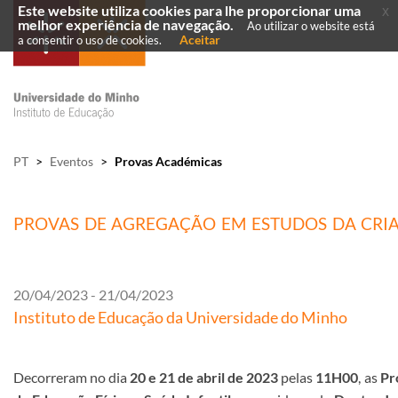
Este website utiliza cookies para lhe proporcionar uma
x
melhor experiência de navegação.
Ao utilizar o website está
Aceitar
a consentir o uso de cookies.
PT
>
Eventos
>
Provas Académicas
PROVAS DE AGREGAÇÃO EM ESTUDOS DA CRIAN
20/04/2023 - 21/04/2023
Instituto de Educação da Universidade do Minho
Decorreram no dia
20 e 21 de abril de 2023
pelas
11H00
, as
Pr