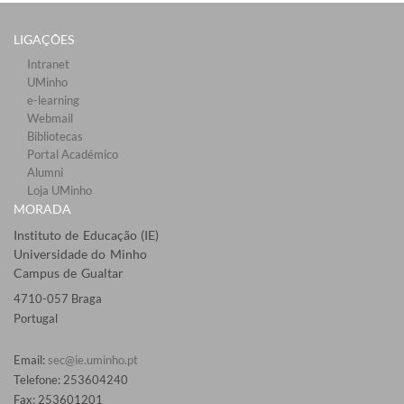
LIGAÇÕES​
Intranet
UMinho
e-learning
Webmail​
Bibliotecas​
Portal Académico
Alumni
Loja UMinho
MORADA
Instituto de Educação (IE)
Universidade do Minho
Campus de Gualtar
4710-057 Braga
Portugal
Email:
sec@ie.uminho.pt
Telefone: 253604240
Fax: 253601201​