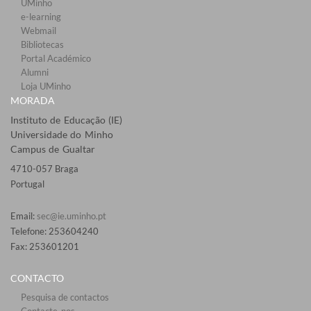
UMinho
e-learning
Webmail​
Bibliotecas​
Portal Académico
Alumni
Loja UMinho
MORADA
Instituto de Educação (IE)
Universidade do Minho
Campus de Gualtar
4710-057 Braga
Portugal
Email:
sec@ie.uminho.pt
Telefone: 253604240
Fax: 253601201​
CONTACTO
Pesquisa de contactos