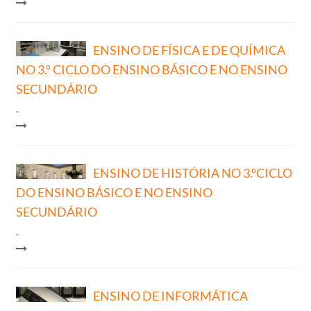
ENSINO DE FÍSICA E DE QUÍMICA
NO 3.º CICLO DO ENSINO BÁSICO E NO ENSINO
SECUNDÁRIO
.
ENSINO DE HISTÓRIA NO 3.ºCICLO
DO ENSINO BÁSICO E NO ENSINO
SECUNDÁRIO
.
ENSINO DE INFORMÁTICA