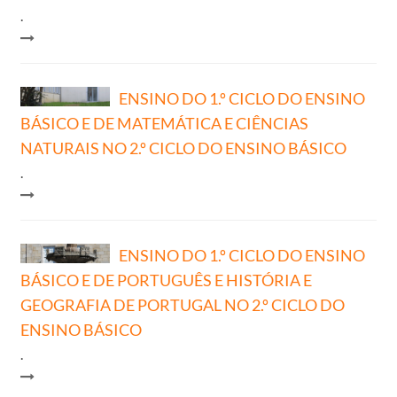
.
ENSINO DO 1.º CICLO DO ENSINO
BÁSICO E DE MATEMÁTICA E CIÊNCIAS
NATURAIS NO 2.º CICLO DO ENSINO BÁSICO
.
ENSINO DO 1.º CICLO DO ENSINO
BÁSICO E DE PORTUGUÊS E HISTÓRIA E
GEOGRAFIA DE PORTUGAL NO 2.º CICLO DO
ENSINO BÁSICO
.