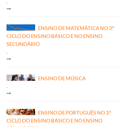
.
ENSINO DE MATEMÁTICA NO 3.º
CICLO DO ENSINO BÁSICO E NO ENSINO
SECUNDÁRIO
.
ENSINO DE MÚSICA
.
ENSINO DE PORTUGUÊS NO 3.º
CICLO DO ENSINO BÁSICO E NO ENSINO