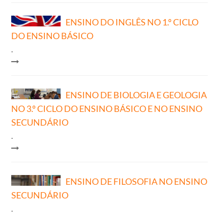
ENSINO DO INGLÊS NO 1.º CICLO
DO ENSINO BÁSICO
.
ENSINO DE BIOLOGIA E GEOLOGIA
NO 3.º CICLO DO ENSINO BÁSICO E NO ENSINO
SECUNDÁRIO
.
ENSINO DE FILOSOFIA NO ENSINO
SECUNDÁRIO
.